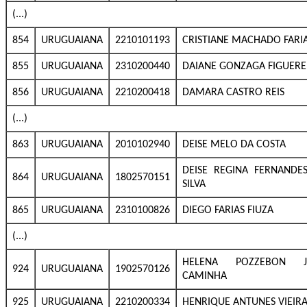
(...)
854
URUGUAIANA
2210101193
CRISTIANE MACHADO FARI
855
URUGUAIANA
2310200440
DAIANE GONZAGA FIGUER
856
URUGUAIANA
2210200418
DAMARA CASTRO REIS
(...)
863
URUGUAIANA
2010102940
DEISE MELO DA COSTA
DEISE REGINA FERNANDE
864
URUGUAIANA
1802570151
SILVA
865
URUGUAIANA
2310100826
DIEGO FARIAS FIUZA
(...)
HELENA POZZEBON J
924
URUGUAIANA
1902570126
CAMINHA
925
URUGUAIANA
2210200334
HENRIQUE ANTUNES VIEIR