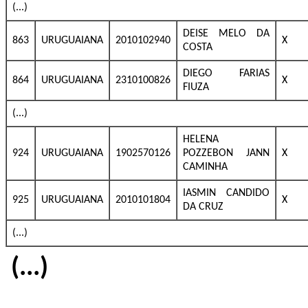
(...)
DEISE MELO DA
863
URUGUAIANA
2010102940
X
COSTA
DIEGO FARIAS
864
URUGUAIANA
2310100826
X
FIUZA
(...)
HELENA
924
URUGUAIANA
1902570126
POZZEBON JANN
X
CAMINHA
IASMIN CANDIDO
925
URUGUAIANA
2010101804
X
DA CRUZ
(...)
(...)