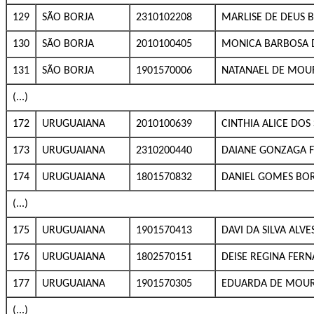
129
SÃO BORJA
2310102208
MARLISE DE DEUS B
130
SÃO BORJA
2010100405
MONICA BARBOSA 
131
SÃO BORJA
1901570006
NATANAEL DE MOU
(...)
172
URUGUAIANA
2010100639
CINTHIA ALICE DOS
173
URUGUAIANA
2310200440
DAIANE GONZAGA 
174
URUGUAIANA
1801570832
DANIEL GOMES BO
(...)
175
URUGUAIANA
1901570413
DAVI DA SILVA ALVE
176
URUGUAIANA
1802570151
DEISE REGINA FERN
177
URUGUAIANA
1901570305
EDUARDA DE MOUR
(...)