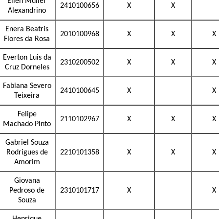
Ellen Muller
2410100656
X
X
Alexandrino
Enera Beatris
2010100968
X
X
X
Flores da Rosa
Everton Luis da
2310200502
X
X
X
Cruz Dorneles
Fabiana Severo
2410100645
X
X
Teixeira
Felipe
2110102967
X
X
X
Machado Pinto
Gabriel Souza
Rodrigues de
2210101358
X
X
X
Amorim
Giovana
Pedroso de
2310101717
X
X
Souza