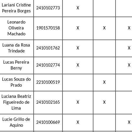
Lariani Cristine
2410102773
X
Pereira Borges
Leonardo
Oliveira
1901570158
X
X
X
Machado
Luana da Rosa
2410101762
X
X
Trindade
Lucas Pereira
2410102774
X
X
Berny
Lucas Souza do
2210100519
X
Prado
Luciana Beatriz
Figueiredo de
2410102165
X
X
Lima
Lucie Grillo de
2410100669
X
X
Aquino