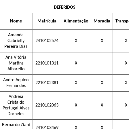
DEFERIDOS
Nome
Matrícula
Alimentação
Moradia
Transp
Amanda
Gabrielly
2410102574
X
X
X
Pereira Diaz
Ana Vitória
Martins
2210101311
X
X
Albarello
Andre Aquino
2210102381
X
X
X
Fernandes
Andreia
Cristaldo
2210102063
X
X
X
Portugal Alves
Dorneles
Bernardo Ziani
2410103469
X
X