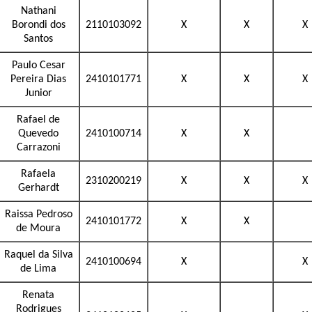
Nathani
Borondi dos
2110103092
X
X
X
Santos
Paulo Cesar
Pereira Dias
2410101771
X
X
X
Junior
Rafael de
Quevedo
2410100714
X
X
Carrazoni
Rafaela
2310200219
X
X
X
Gerhardt
Raissa Pedroso
2410101772
X
X
de Moura
Raquel da Silva
2410100694
X
X
de Lima
Renata
Rodrigues