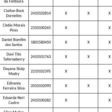
da Fontoura
Claiton Bock
2410102814
X
X
X
Dornelles
Clebis Morais
2310100265
X
X
Pires
Daniel Bomfim
1801580450
X
X
X
dos Santos
Davi Tito
2410101763
X
X
X
Tafernaberry
Dayana Stulp
2210102395
X
X
Modry
Edivania
2010102090
X
X
X
Ferreira Silva
Eduarda Neri
2410100282
X
X
Castro