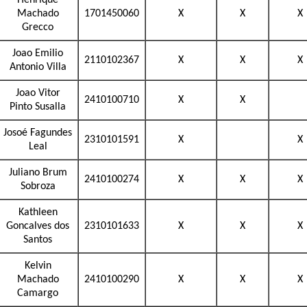
Henrique
Machado
1701450060
X
X
X
Grecco
Joao Emilio
2110102367
X
X
X
Antonio Villa
Joao Vitor
2410100710
X
X
Pinto Susalla
Josoé Fagundes
2310101591
X
X
Leal
Juliano Brum
2410100274
X
X
X
Sobroza
Kathleen
Goncalves dos
2310101633
X
X
X
Santos
Kelvin
Machado
2410100290
X
X
X
Camargo