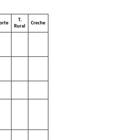
T.
orte
Creche
Rural