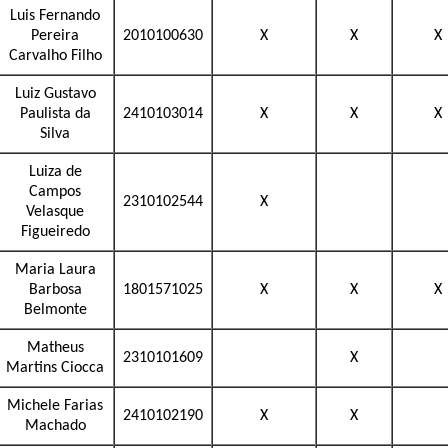
Luis Fernando
Pereira
2010100630
X
X
X
Carvalho Filho
Luiz Gustavo
Paulista da
2410103014
X
X
X
Silva
Luiza de
Campos
2310102544
X
Velasque
Figueiredo
Maria Laura
Barbosa
1801571025
X
X
X
Belmonte
Matheus
2310101609
X
Martins Ciocca
Michele Farias
2410102190
X
X
Machado