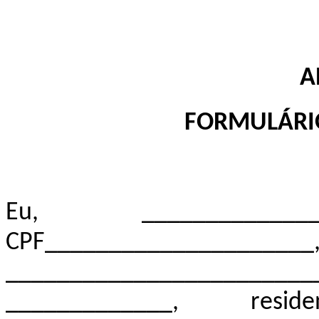
A
FORMULÁRIO
Eu, _________________
CPF__________________
______________________
_____________, re