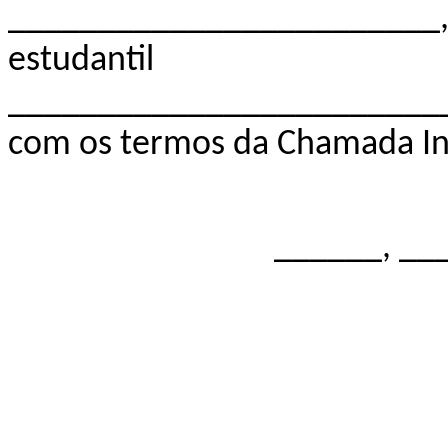
________________________, 
estuda
________________________
com os termos da Chamada I
______, __
________________