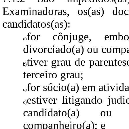
Examinadoras, os(as) doc
candidatos(as):
for cônjuge, embor
divorciado(a) ou compa
tiver grau de parente
terceiro grau;
for sócio(a) em ativida
estiver litigando jud
candidato(a) ou 
companheiro(a); e