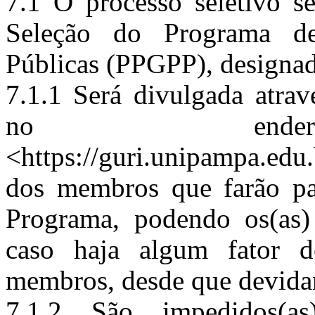
7.1 O processo seletivo s
Seleção do Programa de
Públicas (PPGPP), designa
7.1.1 Será divulgada atra
no endereç
<https://guri.unipampa.ed
dos membros que farão pa
Programa, podendo os(as) 
caso haja algum fator 
membros, desde que devid
7.1.2 São impedidos(a