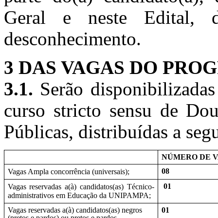
Geral e neste Edital, 
desconhecimento.
3 DAS VAGAS DO PRO
3.1.
Serão disponibilizadas
curso stricto sensu de Dou
Públicas, distribuídas a segu
NÚMERO DE 
08
Vagas Ampla concorrência (universais);
01
Vagas reservadas a(à) candidatos(as) Técnico-
administrativos em Educação da UNIPAMPA;
Vagas reservadas a(à) candidatos(as) negros
01
(pretos e pardos) ou pretos e pardos,