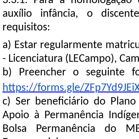
3.3.1. Para a homologação 
auxílio infância, o discen
requisitos:
a)
Estar regularmente matri
- Licenciatura (LECampo),
Cam
b)
Preencher o seguinte for
https://forms.gle/ZFp7Yd9JE
c)
Ser beneficiário do Plan
Apoio à Permanência Indíge
Bolsa Permanência do M