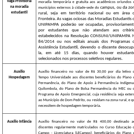
Vaga Provisória
moradia temporária e gratuita aos acadêmicos oriundos 
na moradia
campus
,
ou da zo
municípios externos à cidade-sede do
estudantil
rural, seja em território nacional ou em área 
Fronteira. As vagas ociosas das Moradias Estudantis 
UNIPAMPA poderão ser ocupadas, provisoriament
por estudantes que não atendam aos critéri
estabelecidos na Resolução CONSUNI/UNIPAMPA 
84/2014 ou nos editais anuais dos Programas 
Assistência Estudantil, devendo o discente desocup
la, em até 15 dias, quando houver estudant
selecionados nos processos seletivos regulares.
Auxílio
Auxílio financeiro no valor de R$ 30,00 por dia letivo 
Hospedagem
Tempo Universidade aos discentes beneficiários do Plano 
Permanência, do Plano de Apoio à Permanência Indígena
Quilombola, do Plano de Bolsa Permanência do MEC ou 
Programa de Apoio Emergencial, cuja residência seja exter
ao Município de Dom Pedrito, ou residam na zona rural, e q
.
necessitem de hospedagem temporária
Auxílio Infância
Auxílio financeiro no valor de R$ 400,00 destinado a
discentes regularmente matriculados no Curso Educação 
Campo - Licenciatura (LECampo), beneficiários do Plano 