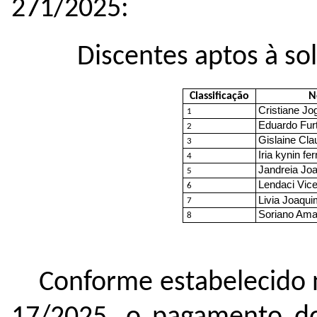
271/2025:
Discentes aptos à sol
Classificação
N
Cristiane Jo
1
Eduardo Fur
2
Gislaine Cla
3
Iria kynin fer
4
Jandreia Jo
5
Lendaci Vice
6
Livia Joaqui
7
Soriano Amar
8
Conforme estabelecido