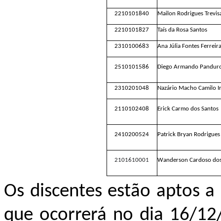
2210101840
Mailon Rodrigues Trevis
2210101827
Taís da Rosa Santos
2310100683
Ana Júlia Fontes Ferreir
2510101586
Diego Armando Pandur
2310201048
Nazário Macho Camilo I
2110102408
Erick Carmo dos Santos
2410200524
Patrick Bryan Rodrigues
2101610001
Wanderson Cardoso dos
Os discentes estão aptos a 
que ocorrerá no dia 16/12