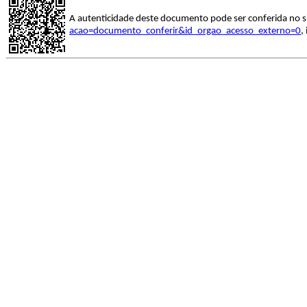
A autenticidade deste documento pode ser conferida no s
acao=documento_conferir&id_orgao_acesso_externo=0
,