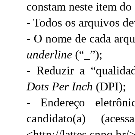
constam neste item do 
- Todos os arquivos d
underline
 (“_”);
Dots Per Inch
 (DPI);
- Endereço eletrôni
candidato(a) (ace
<http://lattes.cnpq.br/