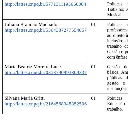
http://lattes.cnpq.br/5771311193660084
Políticas
Trabalho; 
Musical.
Juliana Brandão Machado 
01
Políticas
http://lattes.cnpq.br/5364387277554857
professore
ao direito 
inclusão di
trabalho d
Gestão e po
com ênfase
Maria Beatriz Moreira Luce 
01
Gestão de
http://lattes.cnpq.br/0353790993809337
básica. Aná
públicas d
gestão e 
instituiçõe
Silvana Maria Gritti
01
Políticas
http://lattes.cnpq.br/2164568345852506
Educação
trabalho.