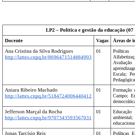
LP2 – Política e gestão da educação (07
Docente
Vagas
Áreas de i
Ana Cristina da Silva Rodrigues
01
Políticas
http://lattes.cnpq.br/8696471514884993
Alfabetizaç
Avaliação 
aprendiza
Escala; Pe
Pedagógica
Aniara Ribeiro Machado
01
Formação d
http://lattes.cnpq.br/5184724006440412
Campo; En
democrática
Jefferson Marçal da Rocha 
01
Educaçã
http://lattes.cnpq.br/9707343593567031
ambiental
educacionai
Jonas Tarcísio Reis
01
Políticas 