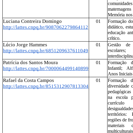
comunidades 
maternagens 
Memória nos 
Luciana Contreira Domingo 
01
Formação doc
http://lattes.cnpq.br/9087062279864112
didático, est
educação anti
crítico.
Lúcio Jorge Hammes
01
Gestão de 
http://lattes.cnpq.br/6851209637611049
escolare
interdisciplin
Patrícia dos Santos Moura
01
Formação de
http://lattes.cnpq.br/7000064499140899
Infantil; Al
Anos Iniciai
Rafael da Costa Campos
01
Formação d
http://lattes.cnpq.br/8515312907813304
diversidade cu
pedagógicas 
na escola pú
currículo
desigualdade
territórios:
regiões de fr
materiais 
multiculturais