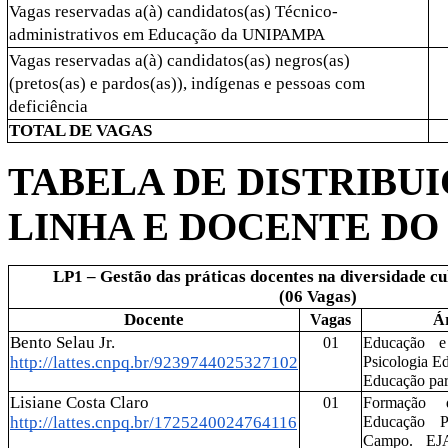
Vagas reservadas a(à) candidatos(as) Técnico-
administrativos em Educação da UNIPAMPA
Vagas reservadas a(à) candidatos(as) negros(as) 
(pretos(as) e pardos(as)), indígenas e pessoas com 
deficiência
TOTAL DE VAGAS 
TABELA DE DISTRIBUI
LINHA E DOCENTE D
LP1 – Gestão das práticas docentes na diversidade cul
(06 Vagas)
Docente
Vagas
Ár
Bento Selau Jr.
01
Educação e
http://lattes.cnpq.br/9239744025327102
Psicologia Ed
Educação par
Lisiane Costa Claro
01
Formação 
http://lattes.cnpq.br/1725240024764116
Educação P
Campo. EJA