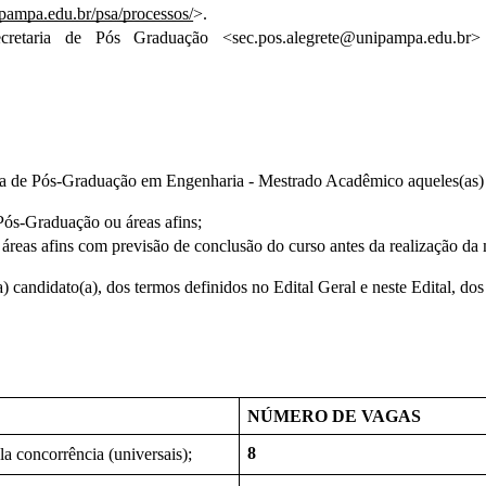
nipampa.edu.br/psa/processos/
>.
cretaria de Pós Graduação <sec.pos.alegrete@unipampa.edu.
ma de Pós-Graduação em Engenharia - Mestrado Acadêmico aqueles(as) c
Pós-Graduação ou áreas afins;
reas afins com previsão de conclusão do curso antes da realização da
o(a) candidato(a), dos termos definidos no Edital Geral e neste Edital, 
NÚMERO DE VAGAS 
8
 concorrência (universais);