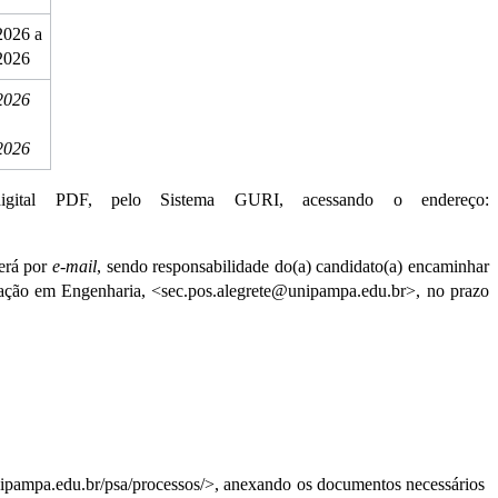
026 a 
2026
2026 
2026
digital PDF, pelo Sistema GURI, acessando o endereço: 
erá por 
e-mail
, sendo responsabilidade do(a) candidato(a) encaminhar 
ção em Engenharia, <sec.pos.alegrete@unipampa.edu.br>, no prazo 
unipampa.edu.br/psa/processos/>, anexando os documentos necessários 