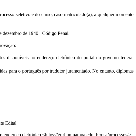
rocesso seletivo e do curso, caso matriculado(a), a qualquer momento 
 de dezembro de 1940 - Código Penal.
rovação:
es disponíveis no endereço eletrônico do portal do 
governo federal 
zidas para o português por tradutor juramentado. No entanto, diplomas 
te Edital.
o endereço elet
rônico <https://guri.unipampa.edu. br/psa/processos/>.