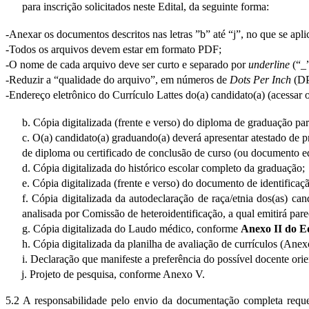
para inscrição solicitados neste Edital, da seguinte forma:
-Anexar os documentos descritos nas letras ”b” até “j”, no que se apl
-Todos os arquivos devem estar em formato PDF;
-O nome de cada arquivo deve ser curto e separado por 
underline
 (“_
-Reduzir a “qualidade do arquivo”, em números de 
Dots Per Inch
 (DP
-Endereço eletrônico do Currículo Lattes do(a) candidato(a) (acessar o
b. Cópia digitalizada (frente e verso) do diploma de graduação par
c. O(a) candid
ato(a) graduando(a) deverá apresentar atestado de p
de diploma ou certificado de conclusão de curso (ou documento eq
d. Cópia digitalizada do histórico escolar completo da graduação;
e. Cópia digitalizada (frente e verso) do documento de identificaç
f. Cópia digitalizada da autodeclaração de raça/etnia dos(as) cand
analisada por Comissão de heteroidentificação, a qual emitirá pare
g. Cópia digitalizada do Laudo médico, conforme 
Anexo II do Ed
h. Cópia digitalizada da planilha de avaliação de currículos (An
i. Declaração que manifeste a preferência do possível docente or
j. Projeto de pesquisa, conforme Anexo V.
5.2 A responsabilidade pelo envio da documentação completa reque