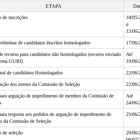
ETAPA
Dat
 de inscrições 
18/05/
a 
15/06/
reliminar de candidatos inscritos homologados
17/06/
de recurso para candidatos não homologados (recurso enviado 
Até 
stema GURI)
19/06/
final de candidatos Homologados
22/06/
ação dos nomes da Comissão de Seleção
22/06/
para arguição de impedimento de membro da Comissão de 
Até 
o
24/06/
ara resposta aos pedidos de arguição de impedimento de 
25/06/
 da Comissão de Seleção
 de seleção 
29/06/2
08/07/