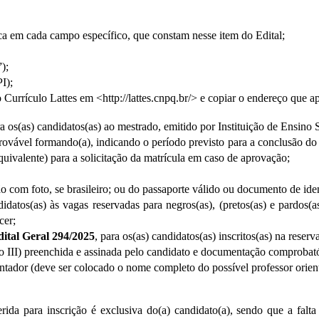
ica em cada campo específico, que constam nesse item do Edital;
”);
I);
 Currículo Lattes em <http://lattes.cnpq.br/> e copiar o endereço que ap
a os(as) candidatos(as)
 ao mestrado, 
emitido por Instituição de Ensino
rovável formando(a), indicando o período previsto para a conclusão do c
uivalente) para a solicitação da matrícula em caso de aprovação;
ão com foto, se brasileiro; ou do passaporte válido ou documento de ide
idatos(as) às vagas reservadas para negros(as), (pretos(as) e pardos(as
cer;
ital Geral 294/2025
, para os(as) candidatos(as) inscritos(as) na reser
exo III) preenchida e assinada pelo candidato e documentação comprobat
ientador (deve ser colocado o nome completo do possível professor orie
rida para inscrição é exclusiva do(a) candidato(a), sendo que a fal