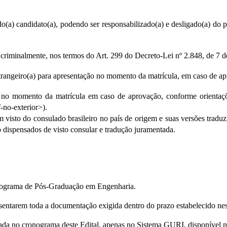
(a) candidato(a), podendo ser responsabilizado(a) e desligado(a) do p
r criminalmente, nos termos do Art. 299 do Decreto-Lei nº 2.848, de 7
rangeiro(a) para 
apresentação no momento da matrícula, em caso de ap
o no momento da matrícula 
em caso de aprovação, conforme orientaçõ
-no-exterior
>).
om visto do consulado 
brasileiro no país de origem e suas versões tradu
o dispensados de visto consular e tradução juramentada.
Programa de Pós-Graduação em Engenharia.
sentarem toda a documentação exigida dentro do prazo estabelecido nes
ada no cronograma deste Edital, apenas no Sistema GURI, disponível n