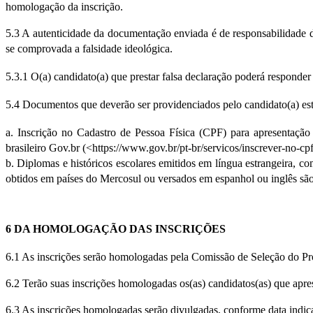
homologação da inscrição.
5.3 A autenticidade da documentação enviada é de responsabilidade do
se comprovada a falsidade ideológica.
5.3.1
O(a) candidato(a) que prestar falsa declaração poderá responde
5.4 Documentos que deverão ser providenciados pelo candidato(a) est
a. Inscrição no Cadastro de Pessoa Física (CPF) para apresentaçã
brasileiro Gov.br (
<
https://www.gov.br/pt-br/servicos/inscrever-no-cpf
b. Diplomas e históricos escolares emitidos em língua estrangeira, c
obtidos em países do Mercosul ou versados em espanhol 
ou inglês sã
6 DA HOMOLOGAÇÃO DAS INSCRIÇÕES
6.1 As inscrições serão homologadas pela Comissão de Seleção do 
6.2 Terão suas inscrições homologadas os(as) candidatos(as) que apre
6.3 As inscrições homologadas serão divulgadas, conforme data indic