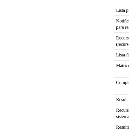
Lista p
Notifi
para re
Recurso
(recur
Lista f
Matríc
Comple
Resulta
Recurso
sistem
Resulta