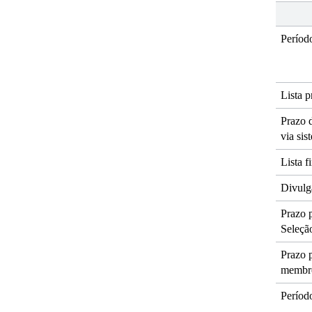
Período
Lista p
Prazo 
via si
Lista 
Divulg
Prazo 
Seleçã
Prazo p
membro
Período